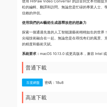
使用 HitPaw Video Converter 的語
松的編輯、翻譯和訪問。無論您是忙碌的專業人士、
信賴的伴侶。
使用我們的AI藝術生成器釋放您的想象力
探索一個通過先進的人工智能讓藝術栩栩如生的世界
尖端技術融合在一起。無論您是在尋找奇幻的風景、充滿活力的
的精度和藝術天賦。
系統要求：
macOS 10.13.0 或更高版本，兼容 Intel 或 
普通下載
密碼：18u8
百度網盤
高速下載