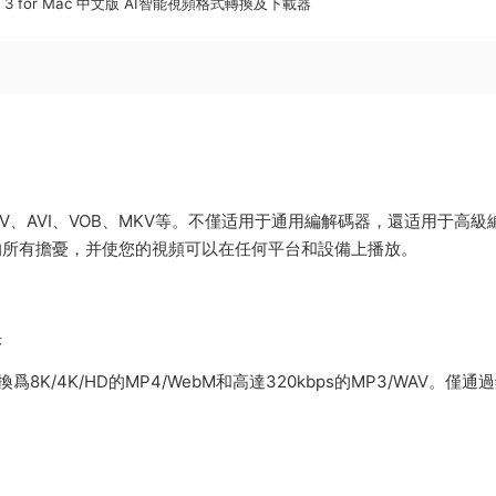
erter 3 for Mac 中文版 AI智能視頻格式轉換及下載器
OV、AVI、VOB、MKV等。不僅适用于通用編解碼器，還适用于高級
格式的所有擔憂，并使您的視頻可以在任何平台和設備上播放。
快
8K/4K/HD的MP4/WebM和高達320kbps的MP3/WAV。僅通