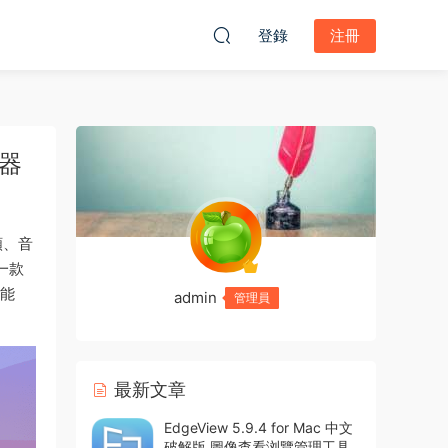
登錄
注冊
載器
頻、音
是一款
作能
admin
管理員
最新文章
EdgeView 5.9.4 for Mac 中文
破解版 圖像查看浏覽管理工具