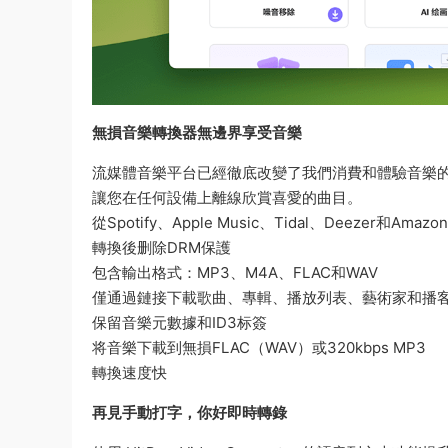
無損音樂轉換器無邊界享受音樂
流媒體音樂平台已經徹底改變了我們消費和體驗音樂的方
讓您在任何設備上離線欣賞喜愛的曲目。
從Spotify、Apple Music、Tidal、Deezer和Amaz
轉換後删除DRM保護
包含輸出格式：MP3、M4A、FLAC和WAV
僅通過鏈接下載歌曲、專輯、播放列表、藝術家和播
保留音樂元數據和ID3标簽
将音樂下載到無損FLAC（WAV）或320kbps MP3
轉換速度快
再見手動打字，你好即時轉錄