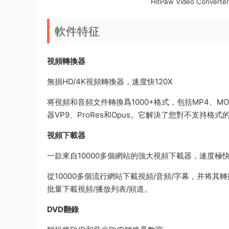
HitPaw Video Conv
軟件特征
視頻轉換器
無損HD/4K視頻轉換器，速度快120X
将視頻和音頻文件轉換爲1000+格式，包括MP4、M
器VP9、ProRes和Opus。它解決了您對不支持
視頻下載器
一款來自10000多個網站的強大視頻下載器，速度極
從10000多個流行網站下載視頻/音頻/字幕，并将其轉換爲
批量下載視頻/播放列表/頻道。
DVD翻錄