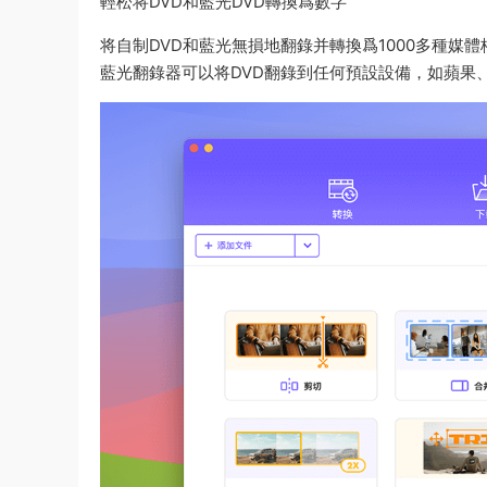
輕松将DVD和藍光DVD轉換爲數字
将自制DVD和藍光無損地翻錄并轉換爲1000多種媒體格式
藍光翻錄器可以将DVD翻錄到任何預設設備，如蘋果