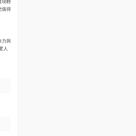
實現輕
您值得
象力與
供驚人