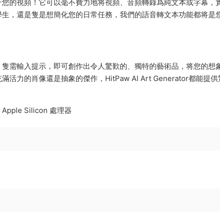
音到文本功能提升您的視頻！它可以毫不費力地将視頻、音頻轉錄爲純文本或字幕，
學生，還是隻是想簡化您的日常任務，我們的語音轉文本功能都将是
！隻需輸入提示，即可創作出令人驚歎的、獨特的藝術品，将您的想
肖像還是抽象的傑作，HitPaw AI Art Generator都能提
Apple Silicon 處理器