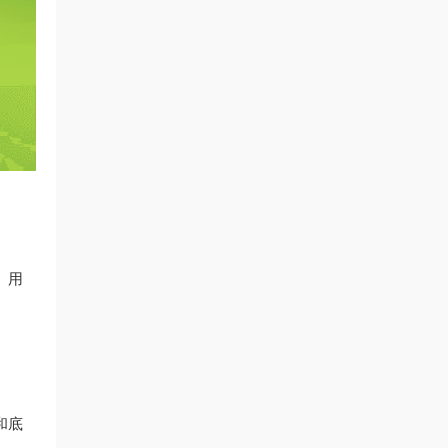
。用
和底