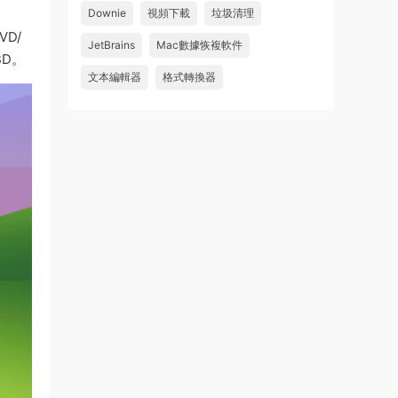
Downie
視頻下載
垃圾清理
來源：
求檔區
D/
JetBrains
Mac數據恢複軟件
u481623166606
• 2026-08-06
D。
文本編輯器
格式轉換器
求 Danvici 21.0.4 MAC 版
來源：
求檔區