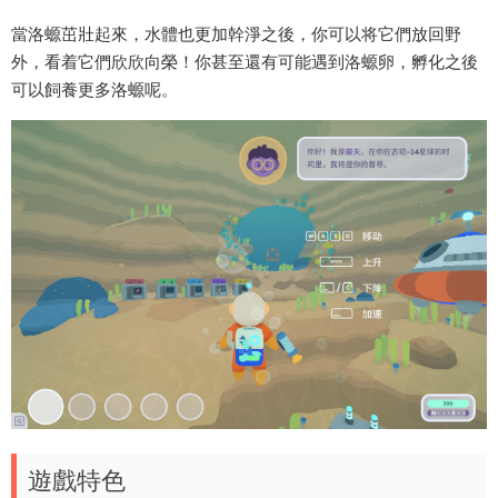
當洛螈茁壯起來，水體也更加幹淨之後，你可以将它們放回野
外，看着它們欣欣向榮！你甚至還有可能遇到洛螈卵，孵化之後
可以飼養更多洛螈呢。
遊戲特色