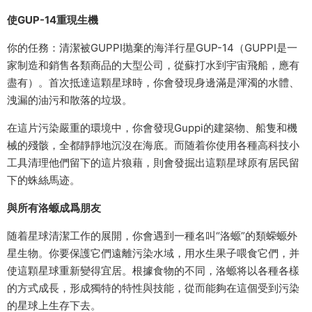
使GUP-14重現生機
你的任務：清潔被GUPPI抛棄的海洋行星GUP-14（GUPPI是一
家制造和銷售各類商品的大型公司，從蘇打水到宇宙飛船，應有
盡有）。首次抵達這顆星球時，你會發現身邊滿是渾濁的水體、
洩漏的油污和散落的垃圾。
在這片污染嚴重的環境中，你會發現Guppi的建築物、船隻和機
械的殘骸，全都靜靜地沉沒在海底。而随着你使用各種高科技小
工具清理他們留下的這片狼藉，則會發掘出這顆星球原有居民留
下的蛛絲馬迹。
與所有洛螈成爲朋友
随着星球清潔工作的展開，你會遇到一種名叫“洛螈”的類蝾螈外
星生物。你要保護它們遠離污染水域，用水生果子喂食它們，并
使這顆星球重新變得宜居。根據食物的不同，洛螈将以各種各樣
的方式成長，形成獨特的特性與技能，從而能夠在這個受到污染
的星球上生存下去。