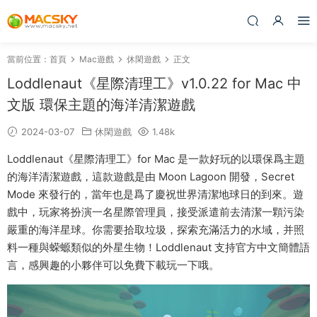
當前位置：
首頁
Mac遊戲
休閑遊戲
正文
Loddlenaut《星際清理工》v1.0.22 for Mac 中
文版 環保主題的海洋清潔遊戲
2024-03-07
休閑遊戲
1.48k
Loddlenaut《星際清理工》for Mac 是一款好玩的以環保爲主題
的海洋清潔遊戲，這款遊戲是由 Moon Lagoon 開發，Secret
Mode 來發行的，當年也是爲了慶祝世界清潔地球日的到來。遊
戲中，玩家将扮演一名星際管理員，接受派遣前去清潔一顆污染
嚴重的海洋星球。你需要拾取垃圾，探索充滿活力的水域，并照
料一種與蝾螈類似的外星生物！Loddlenaut 支持官方中文簡體語
言，感興趣的小夥伴可以免費下載玩一下哦。