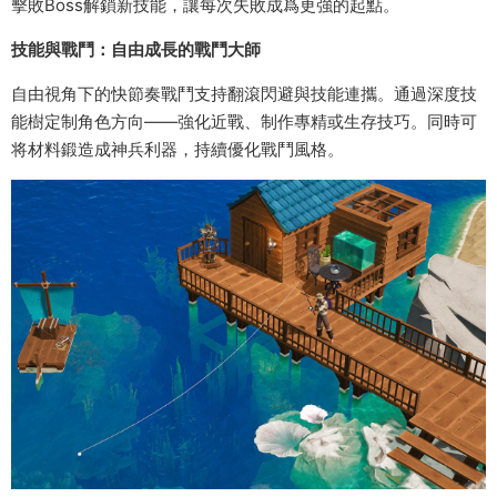
擊敗Boss解鎖新技能，讓每次失敗成爲更強的起點。
技能與戰鬥：自由成長的戰鬥大師
自由視角下的快節奏戰鬥支持翻滾閃避與技能連攜。通過深度技
能樹定制角色方向——強化近戰、制作專精或生存技巧。同時可
将材料鍛造成神兵利器，持續優化戰鬥風格。