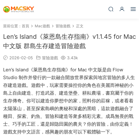
當前位置：
首頁
Mac遊戲
冒險遊戲
正文
Len’s Island《萊恩島生存指南》v1.1.45 for Mac
中文版 群島生存建造冒險遊戲
2026-02-05
冒險遊戲
3.43k
Len’s Island《萊恩島生存指南》for Mac 中文版是由 Flow
Studio 制作并發行的一款融合開放世界探索與地宮冒險的多人生
存建造遊戲。遊戲中，玩家需要操控你的角色在美麗而神秘的小
島上自由建造、打造武器、建造堡壘、耕耘農場，書寫屬于你的
生存傳奇。你可以建造你夢想中的家，照料你的莊稼，或者看着
太陽落山，甚至探索島嶼的奧秘和深處的黑暗，這款遊戲融合了
種田、探索、釣魚、冒險和建造等衆多精彩元素。成爲無畏的戰
士、巧手的工匠，還是歸隐田園的農夫？你的冒險，由你定義！
遊戲支持中文語言，感興趣的朋友可以下載體驗一下。