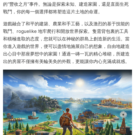
的“豐收之月”事件。無論是探索未知、建造家園，還是直面生死
戰鬥，你的每一個選擇都将塑造這片土地的命運。
遊戲融合了和平的建築、農業和手工藝，以及激烈的基于技能的
戰鬥、roguelike 地牢爬行和開放世界探索。隻需背包裏的工具
和積極進取的态度，您就可以在神秘的群島上創造新的生活。當
你進入遊戲的世界，便可以盡情地施展自己的想象，自由地建造
出心目中那座夢想中的家園！通過一磚一瓦的精心堆砌，所建造
出的房屋不僅擁有美輪美奂的外觀，更能讓你内心充滿成就感。