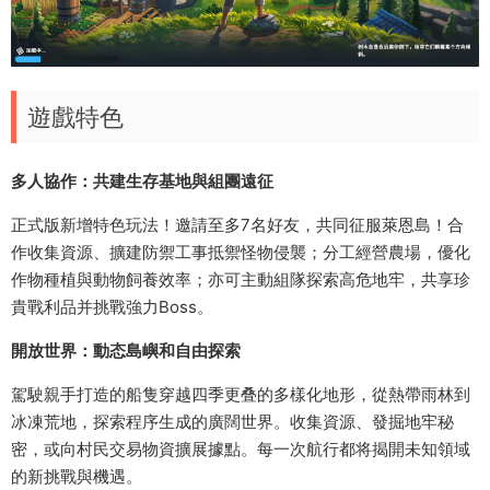
遊戲特色
多人協作：共建生存基地與組團遠征
正式版新增特色玩法！邀請至多7名好友，共同征服萊恩島！合
作收集資源、擴建防禦工事抵禦怪物侵襲；分工經營農場，優化
作物種植與動物飼養效率；亦可主動組隊探索高危地牢，共享珍
貴戰利品并挑戰強力Boss。
開放世界：動态島嶼和自由探索
駕駛親手打造的船隻穿越四季更叠的多樣化地形，從熱帶雨林到
冰凍荒地，探索程序生成的廣闊世界。收集資源、發掘地牢秘
密，或向村民交易物資擴展據點。每一次航行都将揭開未知領域
的新挑戰與機遇。