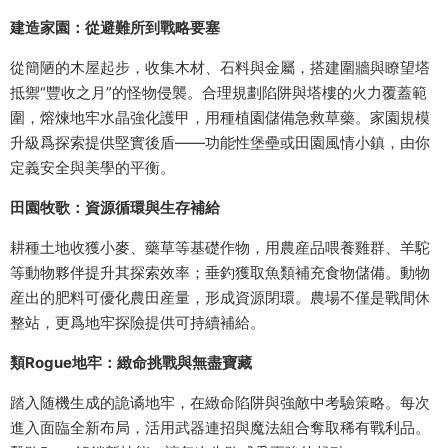
建造家園：從避難所到戰略要塞
從簡陋的木屋起步，收集木材、石料與金屬，搭建圍牆與瞭望塔
抵禦“豐收之月”的怪物侵襲。合理規劃陷阱與塔樓的火力覆蓋範
圍，熔煉地牢水晶強化護甲，用種植園儲備急救草藥。家園規模
升級爲探索提供堅實後盾——功能性堡壘或田園風情小鎮，由你
定義安全與美學的平衡。
田園牧歌：資源循環與生存補給
耕種土地收獲小麥、藥草等基礎作物，用農産品喂養雞群、羊駝
等動物夥伴提升其探索效率；垂釣獲取魚類補充食物儲備。動物
産出的肥料可優化農田産量，形成資源閉環。農場不僅是戰間休
整站，更爲地牢探險提供可持續補給。
類Rogue地牢：緻命挑戰與無盡寶藏
踏入随機生成的詭谲地牢，在緻命陷阱與強敵中考驗策略。每次
進入面臨全新布局，活用武器連招與魔法組合奪取稀有戰利品。