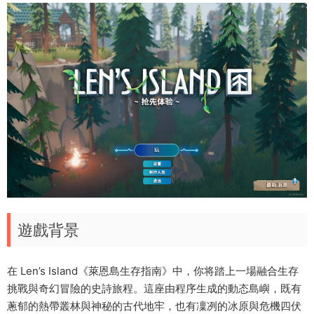
遊戲背景
在 Len’s Island《萊恩島生存指南》中，你将踏上一場融合生存
挑戰與奇幻冒險的史詩旅程。這座由程序生成的動态島嶼，既有
蔥郁的熱帶叢林與神秘的古代地牢，也有凜冽的冰原與危機四伏