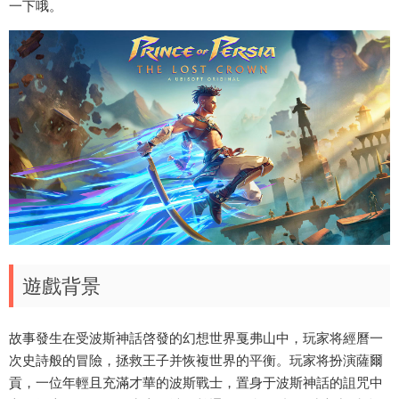
一下哦。
遊戲背景
故事發生在受波斯神話啓發的幻想世界戛弗山中，玩家将經曆一
次史詩般的冒險，拯救王子并恢複世界的平衡。玩家将扮演薩爾
貢，一位年輕且充滿才華的波斯戰士，置身于波斯神話的詛咒中