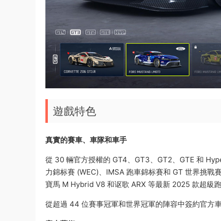
遊戲特色
真實的賽車、車隊和車手
從 30 輛官方授權的 GT4、GT3、GT2、GTE 和
力錦标賽 (WEC)、IMSA 跑車錦标賽和 GT 世界挑戰
寶馬 M Hybrid V8 和讴歌 ARX 等最新 20
從超過 44 位賽事冠軍和世界冠軍的陣容中簽約官方車