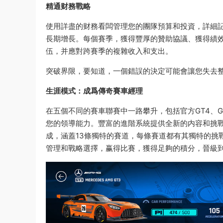
精通财務戰略
使用詳盡的财務看闆管理您的團隊預算和投資，詳細
長期增長。每個賽季，獲得豐厚的贊助協議、獲得績
伍，并應對跨賽季的複雜收入和支出。
突破界限，要知道，一個錯誤的決定可能會讓您失去
生涯模式：成爲傳奇賽車經理
在五個不同的賽車聯賽中一路攀升，包括官方GT4、GT
您的領導能力。豐富的進階系統提供全新的内容和挑戰
成，涵蓋13條獨特的賽道，每條賽道都有其獨特的挑
管理和戰略選擇，赢得比賽，獲得足夠的積分，晉級到新