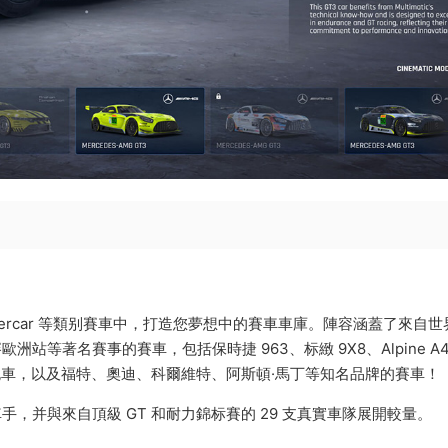
 Hypercar 等類别賽車中，打造您夢想中的賽車車庫。陣容涵蓋了來自
賽歐洲站等著名賽事的賽車，包括保時捷 963、标緻 9X8、Alpine A
25 款超級跑車，以及福特、奧迪、科爾維特、阿斯頓·馬丁等知名品牌的賽車！
手，并與來自頂級 GT 和耐力錦标賽的 29 支真實車隊展開較量。