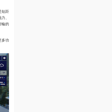
是短距
地力、
對輪的
更多功