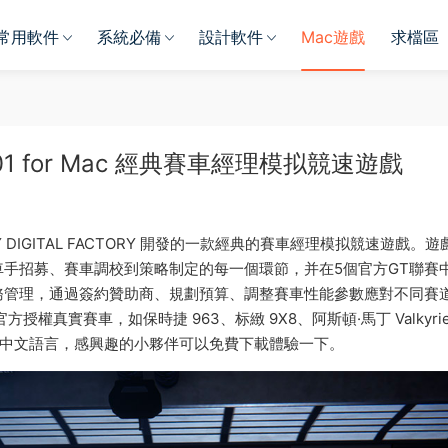
常用軟件
系統必備
設計軟件
Mac遊戲
求檔區
.01 for Mac 經典賽車經理模拟競速遊戲
 TINY DIGITAL FACTORY 開發的一款經典的賽車經理模拟競速遊戲。遊
手招募、賽車調校到策略制定的每一個環節，并在5個官方GT聯賽
務管理，通過簽約贊助商、規劃預算、調整賽車性能參數應對不同賽
授權真實賽車，如保時捷 963、标緻 9X8、阿斯頓·馬丁 Valkyri
遊戲暫不支持中文語言，感興趣的小夥伴可以免費下載體驗一下。