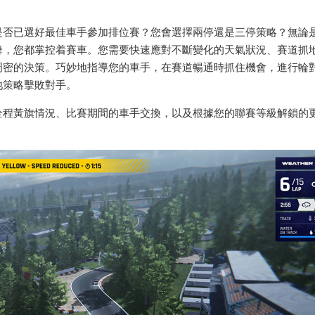
是否已選好最佳車手參加排位賽？您會選擇兩停還是三停策略？無論
舞，您都掌控着賽車。您需要快速應對不斷變化的天氣狀況、賽道抓
周密的決策。巧妙地指導您的車手，在賽道暢通時抓住機會，進行輪
他策略擊敗對手。
全程黃旗情況、比賽期間的車手交換，以及根據您的聯賽等級解鎖的