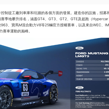
并控制從工廠到車庫和坑牆的各個方面的發展。建造你的設施，招募
地攀升排名，涵蓋GT4、GT3、GT2、GTE及超跑（Hyperca
63、寶馬M混合動力V8等25輛官方授權賽車，以及來自WEC、IM
耐力賽車運動的巅峰。