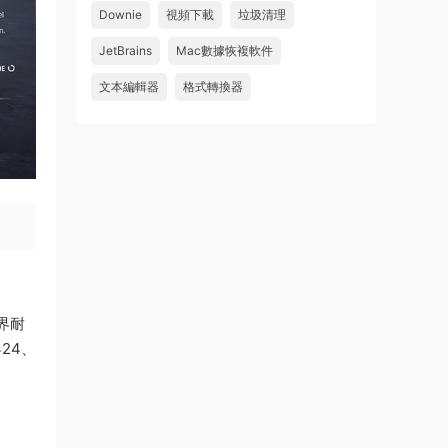
怎麽不能下載啊，不是白充值了嗎
Downie
視頻下載
垃圾清理
來源：
Adobe Premiere Pro 2026 v26.2.2 Mac
JetBrains
Mac數據恢複軟件
中文破解版 PR2026 強大視頻編輯軟件
文本編輯器
格式轉換器
u604731536624
• 2026-07-15
wahaha
來源：
Microsoft Office 2016 for Mac v15.39 VL
中文破解版
世界耐
424、