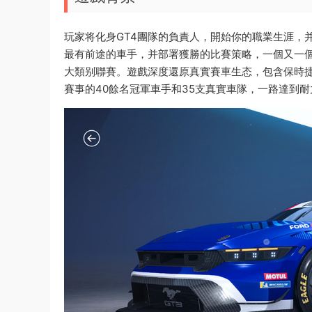
玩家将化身GT4團隊的負責人，開始你的職業生涯，
最有前途的車手，并部署獲勝的比賽策略，一個又一個賽季
大類别聯賽。遊戲深度還原真實賽車生态，包含保時捷9
賽事的40餘名冠軍車手和35支真實車隊，一路達到