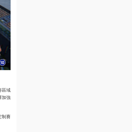
将區域
擇加強
定制賽