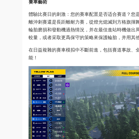
賽車藝術
體驗比賽日的刺激：您的賽車配置是否适合賽道？您
離沖刺賽還是長距離耐力賽，從燈光熄滅到方格旗揮
輪胎磨損和發動機過熱情況，并在最佳進站時機做出
較量，或者采取更爲保守的策略來保護輪胎，并用其
在日益複雜的賽車模拟中不斷前進，包括賽道事故、
能！