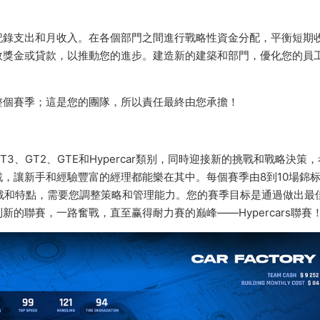
記錄支出和月收入。在各個部門之間進行戰略性資金分配，平衡短期
效獎金或貸款，以推動您的進步。建造新的建築和部門，優化您的員
整個賽季；這是您的團隊，所以責任最終由您承擔！
3、GT2、GTE和Hypercar類别，同時迎接新的挑戰和戰略決策
，讓新手和經驗豐富的經理都能樂在其中。每個賽季由8到10場錦
戰和特點，需要您調整策略和管理能力。您的賽季目标是通過做出最
的聯賽，一路奮戰，直至赢得耐力賽的巅峰——Hypercars聯賽