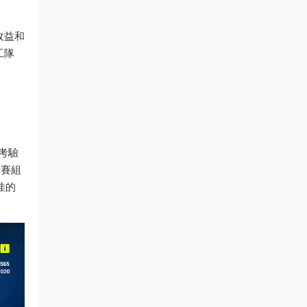
收益和
工隊
，考驗
标賽組
佳的
！