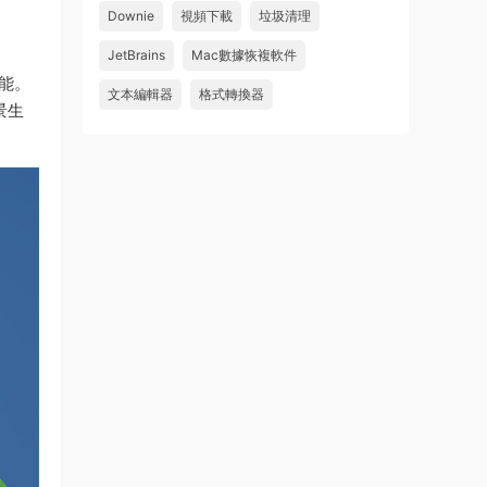
Downie
視頻下載
垃圾清理
wahaha
JetBrains
Mac數據恢複軟件
來源：
Microsoft Office 2016 for Mac v15.39 VL
能。
中文破解版
文本編輯器
格式轉換器
景生
u179212223945 • 2026-07-08
求spark desktop 破解版
來源：
求檔區