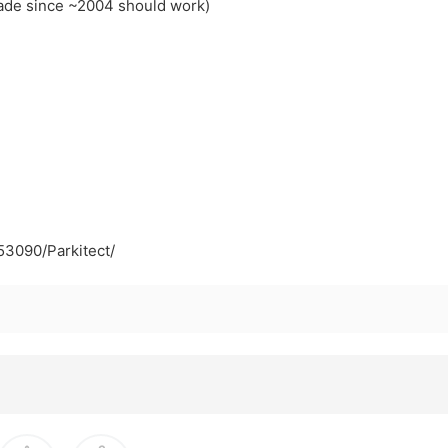
ade since ~2004 should work)
53090/Parkitect/