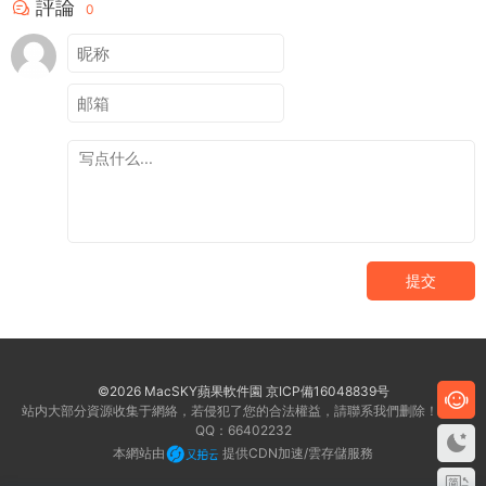
評論
0
提交
©2026 MacSKY蘋果軟件園
京ICP備16048839号
站内大部分資源收集于網絡，若侵犯了您的合法權益，請聯系我們删除！客服
QQ：66402232
本網站由
提供CDN加速/雲存儲服務