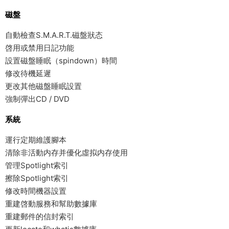
磁盤
自動檢查S.M.A.R.T.磁盤狀态
啓用或禁用日記功能
設置磁盤睡眠（spindown）時間
修改待機延遲
更改其他磁盤睡眠設置
強制彈出CD / DVD
系統
運行定期維護腳本
清除非活動内存并優化虛拟内存使用
管理Spotlight索引
擦除Spotlight索引
修改時間機器設置
重建啓動服務和幫助數據庫
重建郵件的信封索引