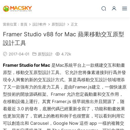
當前位置：
首頁
設計軟件
原型設計
正文
Framer Studio v88 for Mac 蘋果移動交互原型
設計工具
2017-04-01
原型設計
4.72k
Framer Studio for Mac
是Mac系統平台上一款構建交互和動畫
原型，移動交互原型設計工具。 它允許您将像素連接到行爲并發
現令人興奮的新的交互設計方式。算是爲移動交互設計領域增添
了又一款強有力的生産力工具，是由Framer.js建立，一個快速原
型技術的開放源碼框架。Framer 允許您定義動畫和交互作用，
在移動設備上運行。其實 Framer.js 很早就推出并且開源了，随
着最近 3.0 的發布，底層代碼已經重新全寫了，功能和動畫效果
也更加完善了，官網上的教程和例子也很豐富，可以看到利用它
可以創造出和 Carousel，Google Now 這些 app 一樣的複雜交